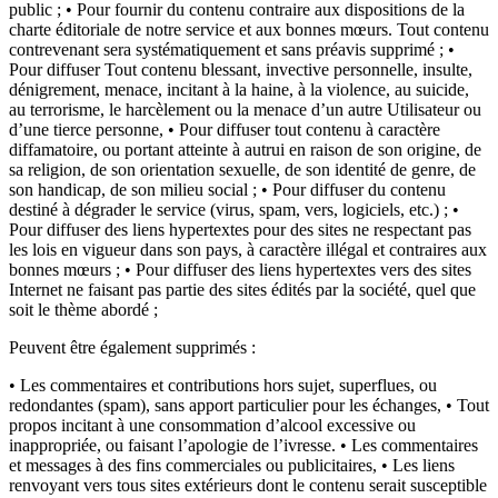
public ; • Pour fournir du contenu contraire aux dispositions de la
charte éditoriale de notre service et aux bonnes mœurs. Tout contenu
contrevenant sera systématiquement et sans préavis supprimé ; •
Pour diffuser Tout contenu blessant, invective personnelle, insulte,
dénigrement, menace, incitant à la haine, à la violence, au suicide,
au terrorisme, le harcèlement ou la menace d’un autre Utilisateur ou
d’une tierce personne, • Pour diffuser tout contenu à caractère
diffamatoire, ou portant atteinte à autrui en raison de son origine, de
sa religion, de son orientation sexuelle, de son identité de genre, de
son handicap, de son milieu social ; • Pour diffuser du contenu
destiné à dégrader le service (virus, spam, vers, logiciels, etc.) ; •
Pour diffuser des liens hypertextes pour des sites ne respectant pas
les lois en vigueur dans son pays, à caractère illégal et contraires aux
bonnes mœurs ; • Pour diffuser des liens hypertextes vers des sites
Internet ne faisant pas partie des sites édités par la société, quel que
soit le thème abordé ;
Peuvent être également supprimés :
• Les commentaires et contributions hors sujet, superflues, ou
redondantes (spam), sans apport particulier pour les échanges, • Tout
propos incitant à une consommation d’alcool excessive ou
inappropriée, ou faisant l’apologie de l’ivresse. • Les commentaires
et messages à des fins commerciales ou publicitaires, • Les liens
renvoyant vers tous sites extérieurs dont le contenu serait susceptible